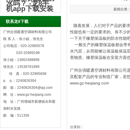
水吗？ -龙8手
机app下载安装
新闻分类：
联系龙8下载
随着发展，人们对于产品的要求
性能也有一定的要求的。有不少
广州合强暖通空调材料有限公司
一下关于橡塑保温板的防水性能
联 系 人：张小姐，张先生
一般生产的橡塑保温板都会带有防
公司电话：020-32985678
水汽层，从而能够让保温板保温
020-32989198
害物质。橡塑保温板在安装方面
张小姐：13662488898
张先生：13538781899
广州合强暖通空调材料有限公司是一
传 真：020-32985608
其配套产品的专业制造厂家，若想
q q ：2240826304
www.gz-heqiang.com
邮 箱：
2240826304@qq.com
网 址：www.gz-heqiang.com
地 址：广州增城市新塘镇永和翟
洞村永安路
邮 编：511356
分享到：