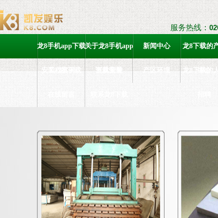
服务热线：
02
龙8手机app下载
关于龙8手机app
新闻中心
龙8下载的
安装-龙8下载
工程案例
下载安装
资质荣誉
产区环境
龙8下载的
中心
在线留言
联系龙8下载
招聘