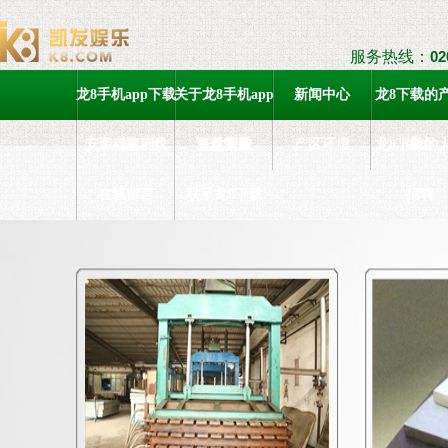
服务热线：
02
龙8手机app下载
关于龙8手机app
新闻中心
龙8下载的
安装-龙8下载
工程案例
下载安装
资质荣誉
产区环境
龙8下载的
中心
在线留言
联系龙8下载
招聘