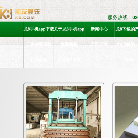
服务热线：
02
龙8手机app下载
关于龙8手机app
新闻中心
龙8下载的
安装-龙8下载
工程案例
下载安装
资质荣誉
产区环境
龙8下载的
中心
在线留言
联系龙8下载
招聘